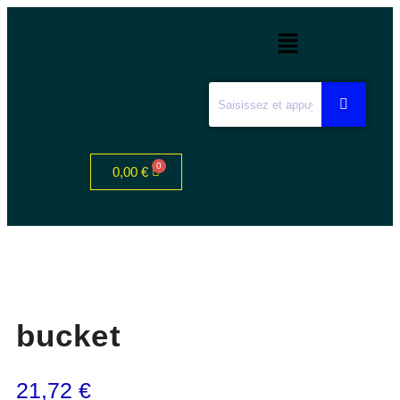
0,00
€
bucket
21,72
€