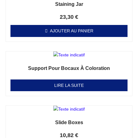
Staining Jar
Note
0
sur 5
23,30
€
AJOUTER AU PANIER
Support Pour Bocaux À Coloration
Note
0
sur 5
LIRE LA SUITE
Slide Boxes
Note
0
sur 5
10,82
€