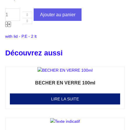
Ajouter au panier
-
+
with lid - P.E - 2 lt
Découvrez aussi
BECHER EN VERRE 100ml
Note
0
sur 5
LIRE LA SUITE