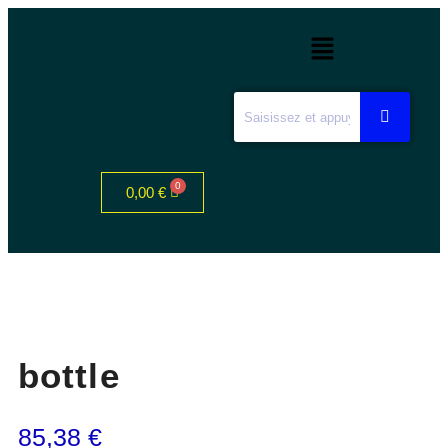
0,00
€
bottle
85,38
€