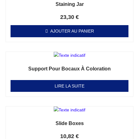
Staining Jar
Note
0
sur 5
23,30
€
AJOUTER AU PANIER
Support Pour Bocaux À Coloration
Note
0
sur 5
LIRE LA SUITE
Slide Boxes
Note
0
sur 5
10,82
€