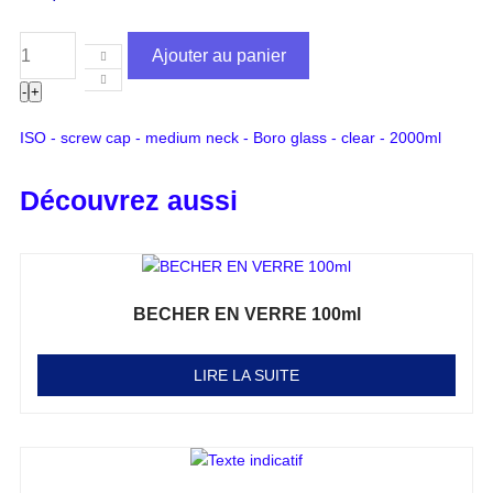
Ajouter au panier
-
+
ISO - screw cap - medium neck - Boro glass - clear - 2000ml
Découvrez aussi
BECHER EN VERRE 100ml
Note
0
sur 5
LIRE LA SUITE