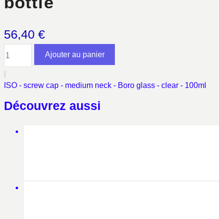
bottle
56,40
€
quantité
Ajouter au panier
de
bottle
ISO - screw cap - medium neck - Boro glass - clear - 100ml
Découvrez aussi