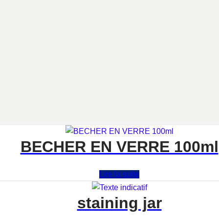
BECHER EN VERRE 100ml
Note
0
sur 5
Lire la suite
staining jar