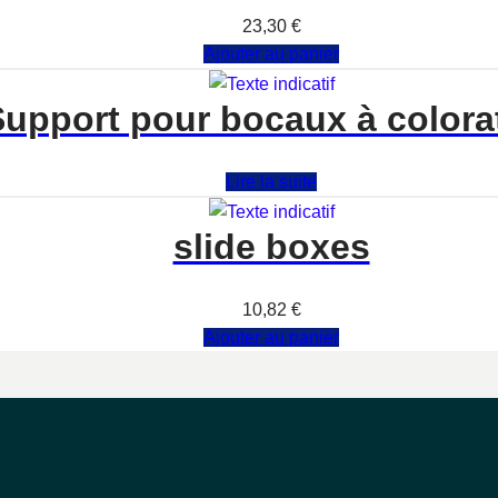
Note
0
sur 5
23,30
€
Ajouter au panier
upport pour bocaux à colora
Note
0
sur 5
Lire la suite
slide boxes
Note
0
sur 5
10,82
€
Ajouter au panier