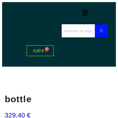
0,00
€
bottle
329,40
€