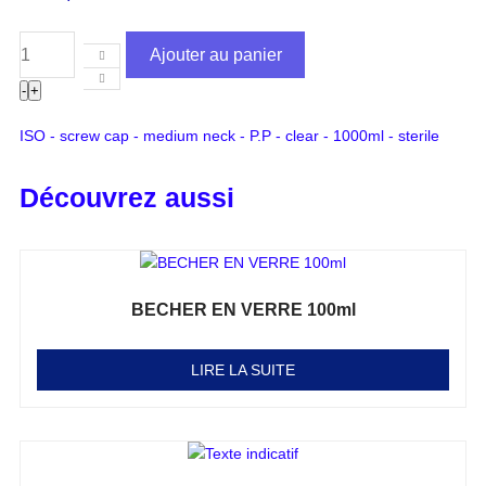
Ajouter au panier
-
+
ISO - screw cap - medium neck - P.P - clear - 1000ml - sterile
Découvrez aussi
BECHER EN VERRE 100ml
Note
0
sur 5
LIRE LA SUITE