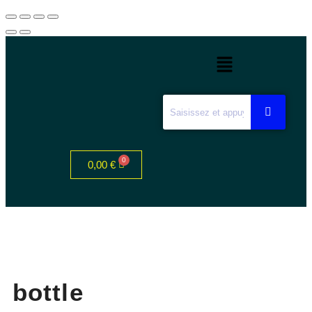
0,00
€
bottle