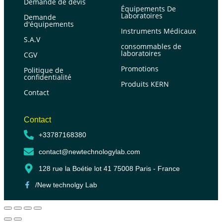
Demande de devis
Équipements De
Laboratoires
Demande
d'équipements
Instruments Médicaux
S.A.V
consommables de
laboratoires
CGV
Promotions
Politique de
confidentialité
Produits KERN
Contact
Contact
+33787168380
contact@newtechnologylab.com
128 rue la Boétie lot 41 75008 Paris - France
/New technolgy Lab