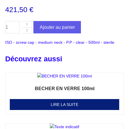
421,50
€
Ajouter au panier
ISO - screw cap - medium neck - P.P - clear - 500ml - sterile
Découvrez aussi
BECHER EN VERRE 100ml
Note
0
sur 5
LIRE LA SUITE