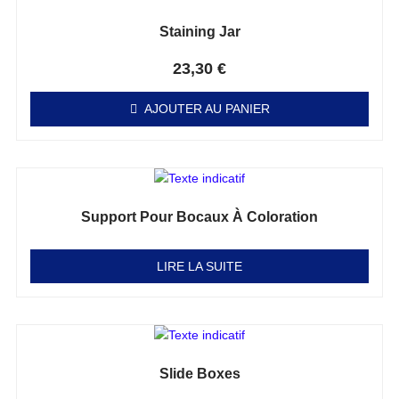
Staining Jar
Note
0
sur 5
23,30
€
AJOUTER AU PANIER
Support Pour Bocaux À Coloration
Note
0
sur 5
LIRE LA SUITE
Slide Boxes
Note
0
sur 5