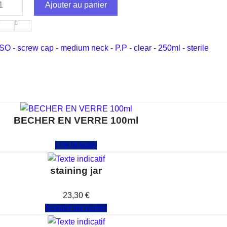
Ajouter au panier
ISO - screw cap - medium neck - P.P - clear - 250ml - sterile
BECHER EN VERRE 100ml
Note
0
sur 5
Lire la suite
staining jar
Note
0
sur 5
23,30
€
Ajouter au panier