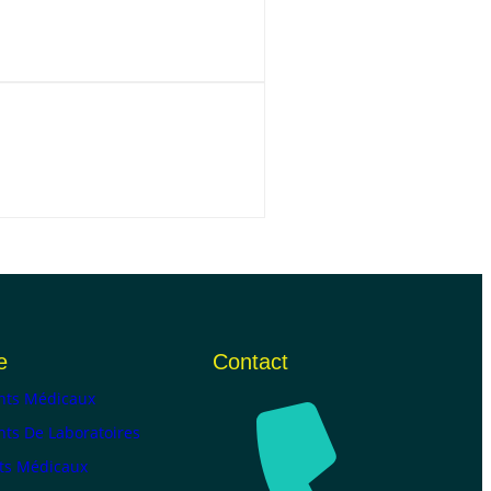
e
Contact
ts Médicaux
ts De Laboratoires
ts Médicaux