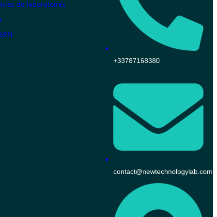
les de laboratoires
s
KERN
+33787168380
contact@newtechnologylab.com