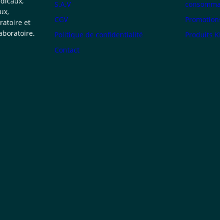
dicaux,
S.A.V
consommab
ux,
CGV
Promotion
atoire et
boratoire.
Politique de confidentialité
Produits 
Contact