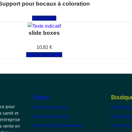
Support pour bocaux à coloration
Note
0
sur 5
Lire la suite
slide boxes
Note
0
sur 5
10,82
€
Ajouter au panier
Pages
Boutiqu
nce pour
Qui Sommes nous
Équipemen
a santé et
Demande de devis
Équipemen
 entreprise
Demande d'équipements
Instrumen
la vente en