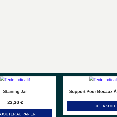
l
Staining Jar
Support Pour Bocaux À
Note
Note
0
0
sur 5
sur 5
23,30
€
LIRE LA SUITE
AJOUTER AU PANIER