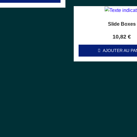
Slide Boxes
Note
0
sur 5
10,82
€
AJOUTER AU PA