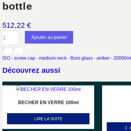
bottle
512,22
€
quantité
Ajouter au panier
de
bottle
ISO - screw cap - medium neck - Boro glass - amber - 20000m
Découvrez aussi
BECHER EN VERRE 100ml
Note
0
sur 5
LIRE LA SUITE