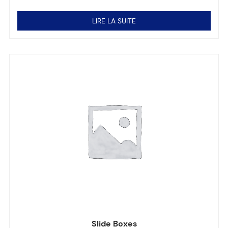
Note
0
sur 5
LIRE LA SUITE
Slide Boxes