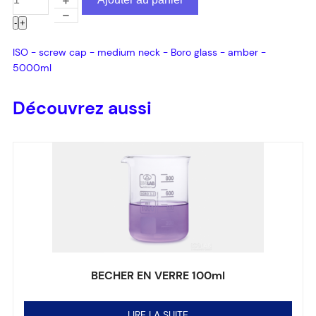
-
+
ISO - screw cap - medium neck - Boro glass - amber -
5000ml
Découvrez aussi
BECHER EN VERRE 100ml
Note
0
sur 5
LIRE LA SUITE