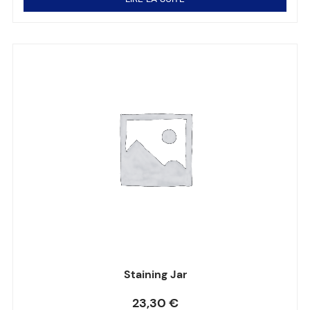
Staining Jar
Note
0
sur 5
23,30
€