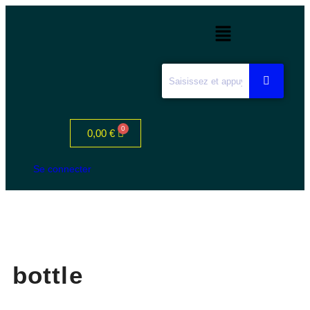
0,00
€
Se connecter
bottle