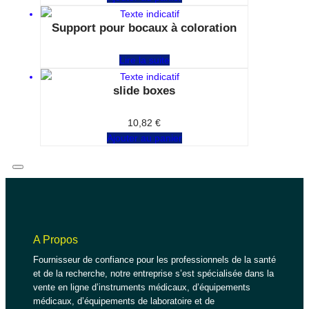
Support pour bocaux à coloration
Note
0
sur 5
Lire la suite
slide boxes
Note
0
sur 5
10,82
€
Ajouter au panier
A Propos
Fournisseur de confiance pour les professionnels de la santé
et de la recherche, notre entreprise s’est spécialisée dans la
vente en ligne d’instruments médicaux, d’équipements
médicaux, d’équipements de laboratoire et de