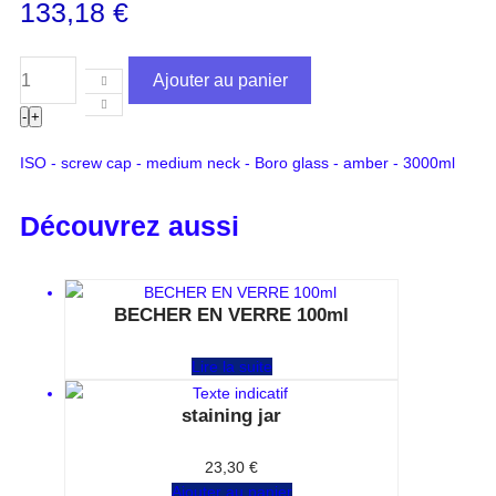
133,18
€
Ajouter au panier
-
+
ISO - screw cap - medium neck - Boro glass - amber - 3000ml
Découvrez aussi
BECHER EN VERRE 100ml
Note
0
sur 5
Lire la suite
staining jar
Note
0
sur 5
23,30
€
Ajouter au panier