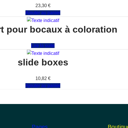
Note
0
sur 5
23,30
€
Ajouter au panier
t pour bocaux à coloration
Note
0
sur 5
Lire la suite
slide boxes
Note
0
sur 5
10,82
€
Ajouter au panier
Pages
Boutiqu