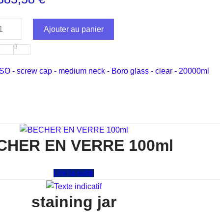
Ajouter au panier
ISO - screw cap - medium neck - Boro glass - clear - 20000ml
CHER EN VERRE 100ml
Note
0
sur 5
Lire la suite
staining jar