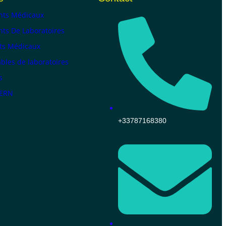
ts Médicaux
ts De Laboratoires
ts Médicaux
les de laboratoires
s
KERN
+33787168380