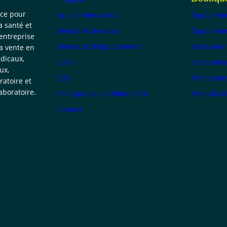
nce pour
Qui Sommes nous
Équipemen
a santé et
Demande de devis
Équipemen
 entreprise
Demande d'équipements
Instrumen
la vente en
dicaux,
S.A.V
consommab
ux,
CGV
Promotion
atoire et
boratoire.
Politique de confidentialité
Produits 
Contact