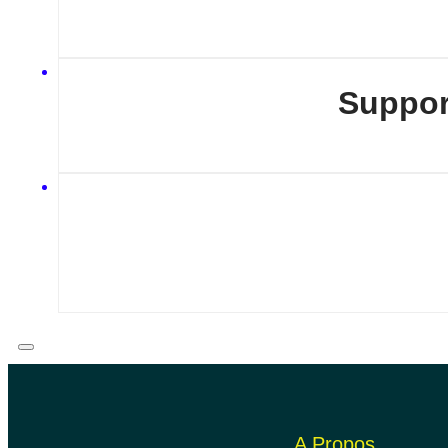
Suppor
A Propos