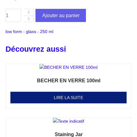
Ajouter au panier
low form - glass - 250 ml
Découvrez aussi
BECHER EN VERRE 100ml
Note
0
sur 5
LIRE LA SUITE
Staining Jar