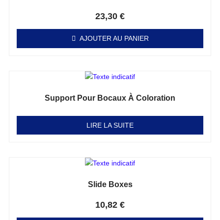
Note
0
sur 5
23,30
€
AJOUTER AU PANIER
Support Pour Bocaux À Coloration
Note
0
sur 5
LIRE LA SUITE
Slide Boxes
Note
0
sur 5
10,82
€