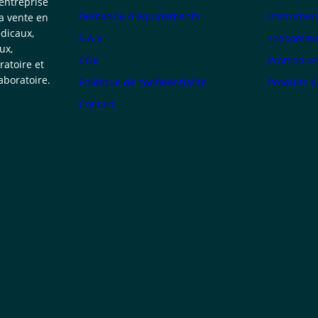
 entreprise
Demande d'équipements
Instrumen
la vente en
dicaux,
S.A.V
consommab
ux,
CGV
Promotion
atoire et
boratoire.
Politique de confidentialité
Produits 
Contact