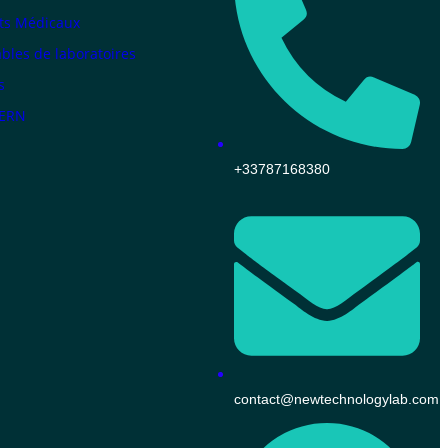
ts Médicaux
les de laboratoires
s
KERN
+33787168380
contact@newtechnologylab.com