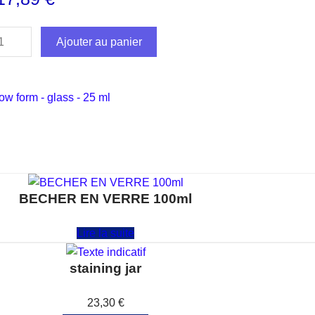
Ajouter au panier
low form - glass - 25 ml
BECHER EN VERRE 100ml
Note
0
sur 5
Lire la suite
staining jar
Note
0
sur 5
23,30
€