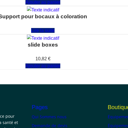
Ajouter au panier
Support pour bocaux à coloration
Note
0
sur 5
Lire la suite
slide boxes
Note
0
sur 5
10,82
€
Ajouter au panier
Pages
Boutiqu
nce pour
Qui Sommes nous
Équipemen
a santé et
Demande de devis
Équipemen