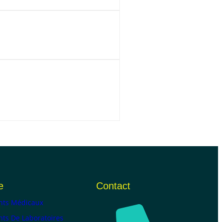
e
Contact
ts Médicaux
ts De Laboratoires