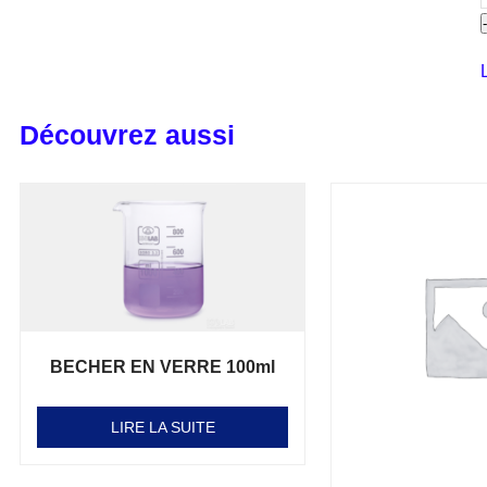
Découvrez aussi
BECHER EN VERRE 100ml
Note
0
sur 5
LIRE LA SUITE