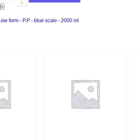
-
+
Low form - P.P - blue scale - 2000 ml