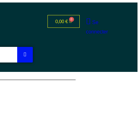
0,00
€
Se
connecter