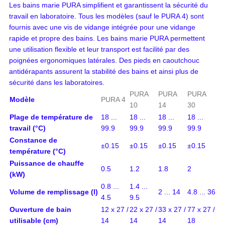
Les bains marie PURA simplifient et garantissent la sécurité du
travail en laboratoire. Tous les modèles (sauf le PURA 4) sont
fournis avec une vis de vidange intégrée pour une vidange
rapide et propre des bains. Les bains marie PURA permettent
une utilisation flexible et leur transport est facilité par des
poignées ergonomiques latérales. Des pieds en caoutchouc
antidérapants assurent la stabilité des bains et ainsi plus de
sécurité dans les laboratoires.
PURA
PURA
PURA
Modèle
PURA 4
10
14
30
Plage de température de
18 ...
18 ...
18 ...
18 ...
travail (°C)
99.9
99.9
99.9
99.9
Constance de
±0.15
±0.15
±0.15
±0.15
température (°C)
Puissance de chauffe
0.5
1.2
1.8
2
(kW)
0.8 ...
1.4 ...
Volume de remplissage (l)
2 ... 14
4.8 ... 36
4.5
9.5
Ouverture de bain
12 x 27 /
22 x 27 /
33 x 27 /
77 x 27 /
utilisable (cm)
14
14
14
18