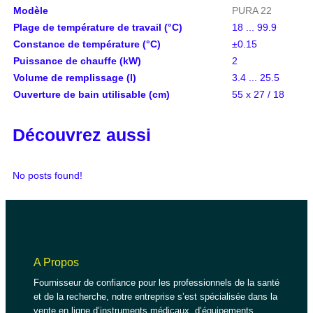
Modèle
PURA 22
Plage de température de travail (°C)
18 ... 99.9
Constance de température (°C)
±0.15
Puissance de chauffe (kW)
2
Volume de remplissage (l)
3.4 ... 25.5
Ouverture de bain utilisable (cm)
55 x 27 / 18
Découvrez aussi
No posts found!
A Propos
Fournisseur de confiance pour les professionnels de la santé
et de la recherche, notre entreprise s’est spécialisée dans la
vente en ligne d’instruments médicaux, d’équipements