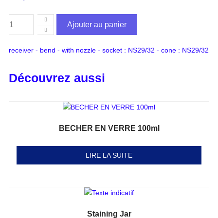
Ajouter au panier
receiver - bend - with nozzle - socket : NS29/32 - cone : NS29/32
Découvrez aussi
BECHER EN VERRE 100ml
Note
0
sur 5
LIRE LA SUITE
Staining Jar