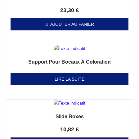
Note
0
sur 5
23,30
€
AJOUTER AU PANIER
Support Pour Bocaux À Coloration
Note
0
sur 5
LIRE LA SUITE
Slide Boxes
Note
0
sur 5
10,82
€