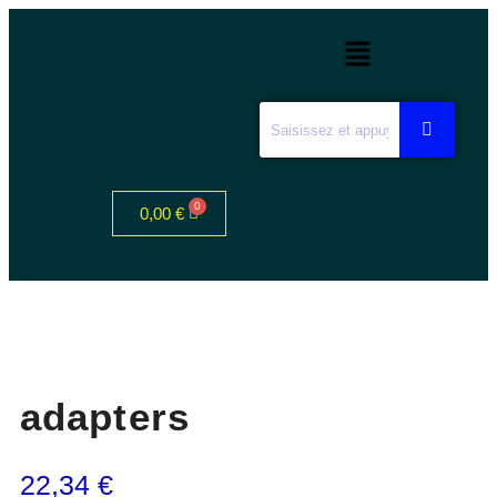
0,00
€
adapters
22,34
€