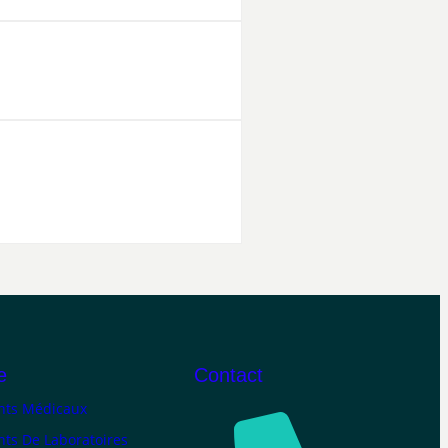
e
Contact
ts Médicaux
ts De Laboratoires