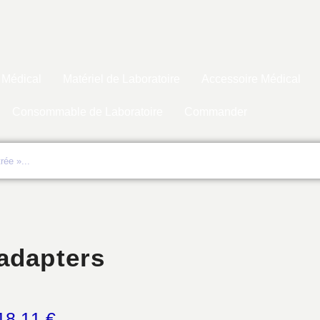
 Médical
Matériel de Laboratoire
Accessoire Médical
Consommable de Laboratoire
Commander
adapters
18,11
€