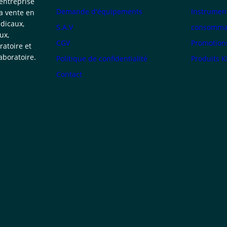
 entreprise
Demande d'équipements
Instrumen
la vente en
dicaux,
S.A.V
consommab
ux,
CGV
Promotion
atoire et
boratoire.
Politique de confidentialité
Produits 
Contact