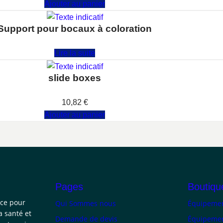
Ajouter au panier
Support pour bocaux à coloration
Note
0
sur 5
Lire la suite
slide boxes
Note
0
sur 5
10,82
€
Ajouter au panier
Pages
Boutiqu
nce pour
Qui Sommes nous
Équipemen
a santé et
Demande de devis
Équipemen