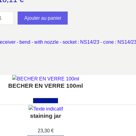
Ajouter au panier
receiver - bend - with nozzle - socket : NS14/23 - cone : NS14/2
BECHER EN VERRE 100ml
Note
0
sur 5
Lire la suite
staining jar
Note
0
sur 5
23,30
€