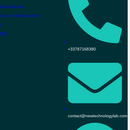
ts Médicaux
les de laboratoires
s
KERN
+33787168380
contact@newtechnologylab.com