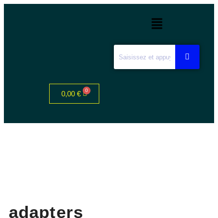
0,00
€
adapters