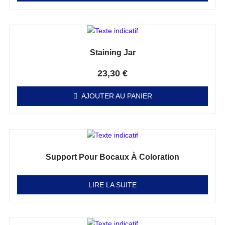
Staining Jar
Note
0
sur 5
23,30
€
AJOUTER AU PANIER
Support Pour Bocaux À Coloration
Note
0
sur 5
LIRE LA SUITE