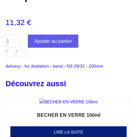
11,32
€
Ajouter au panier
delivery - for distilation - bend - NS 29/32 - 200mm
Découvrez aussi
BECHER EN VERRE 100ml
Note
0
sur 5
LIRE LA SUITE