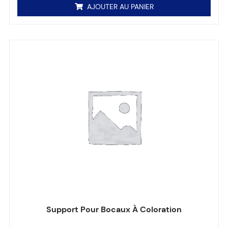
AJOUTER AU PANIER
Support Pour Bocaux À Coloration
Note
0
sur 5