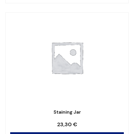
Staining Jar
Note
0
sur 5
23,30
€