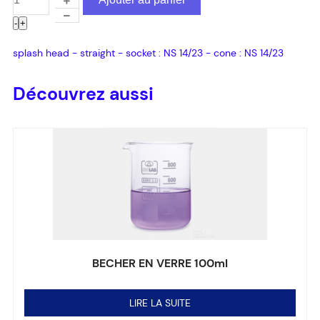
-
+
splash head - straight - socket : NS 14/23 - cone : NS 14/23
Découvrez aussi
BECHER EN VERRE 100ml
Note
0
sur 5
LIRE LA SUITE