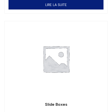
LIRE LA SUITE
Slide Boxes
Note
0
sur 5