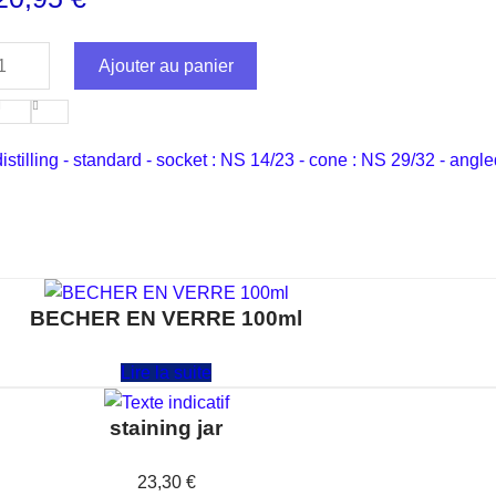
Ajouter au panier
distilling - standard - socket : NS 14/23 - cone : NS 29/32 - ang
BECHER EN VERRE 100ml
Note
0
sur 5
Lire la suite
staining jar
Note
0
sur 5
23,30
€