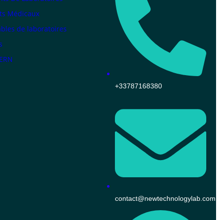
ts Médicaux
les de laboratoires
s
KERN
+33787168380
contact@newtechnologylab.com