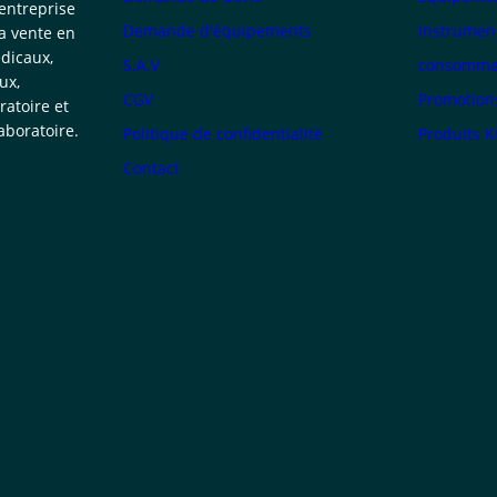
 entreprise
Demande d'équipements
Instrumen
la vente en
dicaux,
S.A.V
consommab
ux,
CGV
Promotion
atoire et
boratoire.
Politique de confidentialité
Produits 
Contact