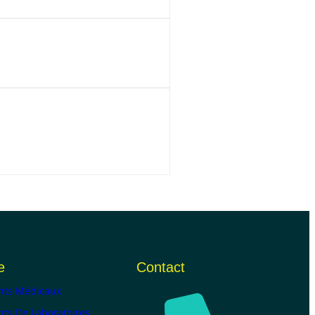
e
Contact
ts Médicaux
ts De Laboratoires