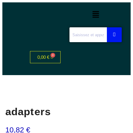
0,00
€
adapters
10,82
€