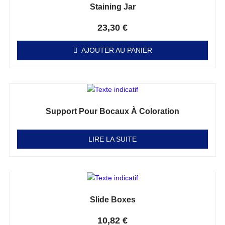
Staining Jar
Note
0
sur 5
23,30
€
AJOUTER AU PANIER
Support Pour Bocaux À Coloration
Note
0
sur 5
LIRE LA SUITE
Slide Boxes
Note
0
sur 5
10,82
€