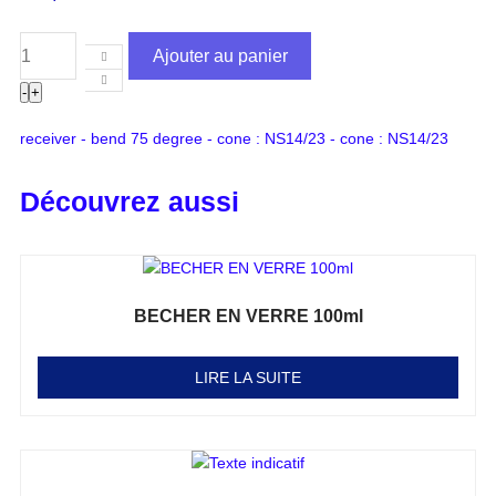
Ajouter au panier
-
+
receiver - bend 75 degree - cone : NS14/23 - cone : NS14/23
Découvrez aussi
BECHER EN VERRE 100ml
Note
0
sur 5
LIRE LA SUITE