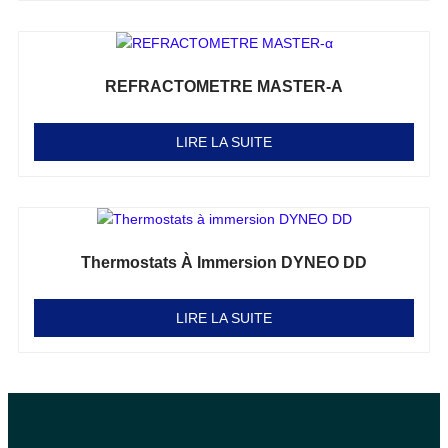
REFRACTOMETRE MASTER-Α
Note
0
sur 5
LIRE LA SUITE
Thermostats À Immersion DYNEO DD
Note
0
sur 5
LIRE LA SUITE