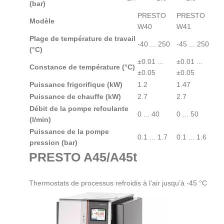
(bar)
PRESTO
PRESTO
Modèle
W40
W41
Plage de température de travail
-40 ... 250
-45 ... 250
(°C)
±0.01 ...
±0.01 ...
Constance de température (°C)
±0.05
±0.05
Puissance frigorifique (kW)
1.2
1.47
Puissance de chauffe (kW)
2.7
2.7
Débit de la pompe refoulante
0 ... 40
0 ... 50
(l/min)
Puissance de la pompe
0.1 ... 1.7
0.1 ... 1.6
pression (bar)
PRESTO A45/A45t
Thermostats de processus refroidis à l’air jusqu’à -45 °C