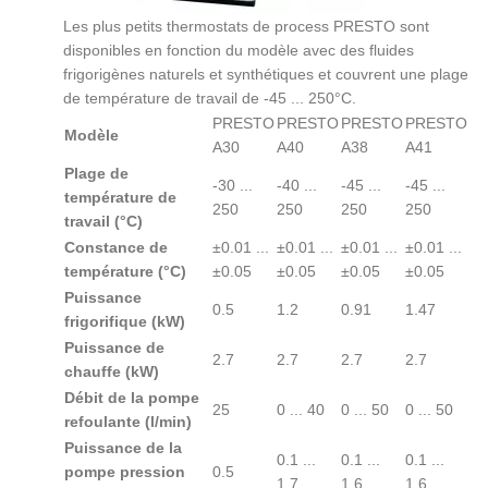
Les plus petits thermostats de process PRESTO sont
disponibles en fonction du modèle avec des fluides
frigorigènes naturels et synthétiques et couvrent une plage
de température de travail de -45 ... 250°C.
PRESTO
PRESTO
PRESTO
PRESTO
Modèle
A30
A40
A38
A41
Plage de
-30 ...
-40 ...
-45 ...
-45 ...
température de
250
250
250
250
travail (°C)
Constance de
±0.01 ...
±0.01 ...
±0.01 ...
±0.01 ...
température (°C)
±0.05
±0.05
±0.05
±0.05
Puissance
0.5
1.2
0.91
1.47
frigorifique (kW)
Puissance de
2.7
2.7
2.7
2.7
chauffe (kW)
Débit de la pompe
25
0 ... 40
0 ... 50
0 ... 50
refoulante (l/min)
Puissance de la
0.1 ...
0.1 ...
0.1 ...
pompe pression
0.5
1.7
1.6
1.6