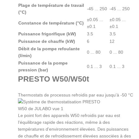
Plage de température de travail
-45 ... 250
-45 ... 250
(°C)
±0.05 ...
±0.05 ...
Constance de température (°C)
±0.1
±0.1
Puissance frigorifique (kW)
3.5
3.5
Puissance de chauffe (kW)
6
12
Débit de la pompe refoulante
0 ... 80
0 ... 80
(l/min)
Puissance de la pompe
0.1 ... 3
0.1 ... 3
pression (bar)
PRESTO W50/W50t
Thermostats de processus refroidis par eau jusqu'à -50 °C
Le point fort des appareils W50 refroidis par eau est
l'équilibrage rapide des réactions, même à des
températures d'environnement élevées. Des puissances
de chauffe et de refroidissement élevées associées à des