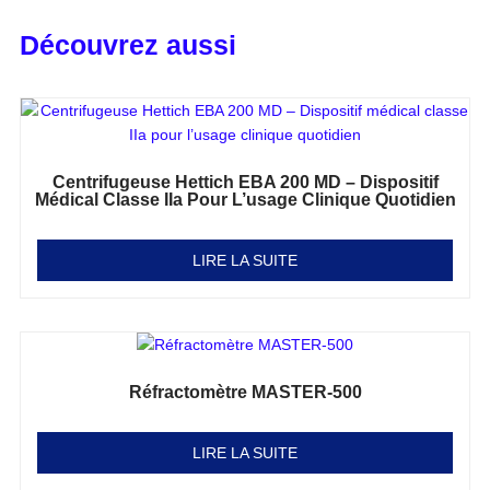
Découvrez aussi
Centrifugeuse Hettich EBA 200 MD – Dispositif
Médical Classe IIa Pour L’usage Clinique Quotidien
Note
0
sur 5
LIRE LA SUITE
Réfractomètre MASTER-500
Note
0
sur 5
LIRE LA SUITE