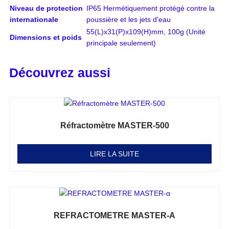
Niveau de protection
IP65 Hermétiquement protégé contre la
internationale
poussière et les jets d'eau
55(L)x31(P)x109(H)mm, 100g (Unité
Dimensions et poids
principale seulement)
Découvrez aussi
Réfractomètre MASTER-500
Note
0
sur 5
LIRE LA SUITE
REFRACTOMETRE MASTER-Α
Note
0
sur 5