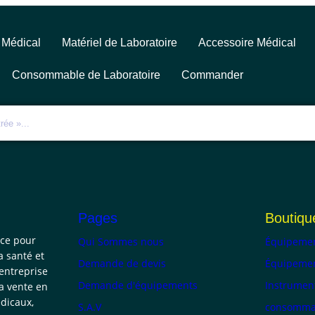
 Médical
Matériel de Laboratoire
Accessoire Médical
Consommable de Laboratoire
Commander
Pages
Boutiqu
nce pour
Qui Sommes nous
Équipemen
a santé et
Demande de devis
Équipemen
 entreprise
Demande d'équipements
Instrumen
la vente en
dicaux,
S.A.V
consommab