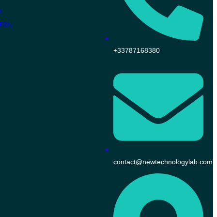
s
KERN
+33787168380
contact@newtechnologylab.com